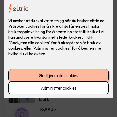
Vis flere
filtre
Zaptec Go
Ferdig montert elbillader - Zaptec Go
16,990
,-
Easee Charge Up
Ferdig montert elbillader. Easee
Charge UP er liten, smart og full av
kraft.
16,990
,-