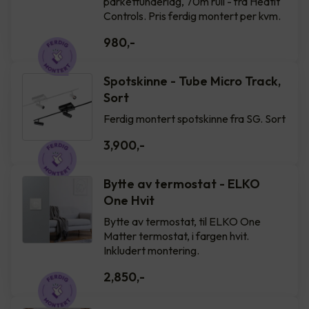
parkettunderlag, 70m rull - fra Heatit
Controls. Pris ferdig montert per kvm.
980
,-
Spotskinne - Tube Micro Track,
Sort
Ferdig montert spotskinne fra SG. Sort
3,900
,-
Bytte av termostat - ELKO
One Hvit
Bytte av termostat, til ELKO One
Matter termostat, i fargen hvit.
Inkludert montering.
2,850
,-