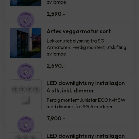
av lampe.
2,590
,-
Artes veggarmatur sort
Lekker utebelysning fra SG
Armaturen. Ferdig montert, utskifting
av lampe.
2,690
,-
LED downlights ny installasjon
4 stk, inkl. dimmer
Ferdig montert Junistar ECO hvit 5W
med dimmer, fra SG Armaturen.
7,900
,-
LED downlights ny installasjon