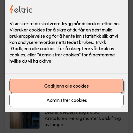
Vis flere
filtre
Spotskinne - Tube Micro Track,
Hvit
Ferdig montert spotskinne fra SG
Armaturen. Hvit
3,900
,-
Spike veggarmatur - grafitt
Lekker utebelysning fra SG
Armaturen. Ferdig montert, utskifting
av lampe.